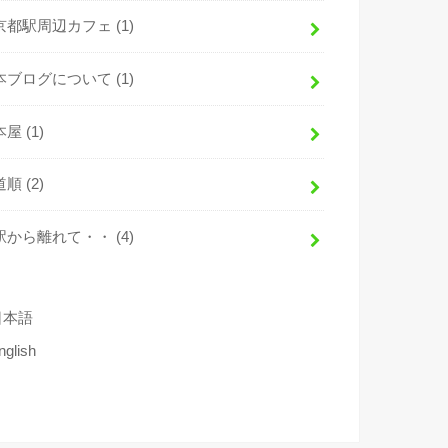
京都駅周辺カフェ
(1)
本ブログについて
(1)
本屋
(1)
道順
(2)
駅から離れて・・
(4)
日本語
nglish