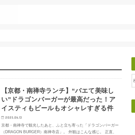
【京都・南禅寺ランチ】“バエて美味し
い”ドラゴンバーガーが最高だった！ア
イスティもビールもオシャレすぎる件
2025.06.13
京都・南禅寺で観光したあと、ふと立ち寄った「ドラゴンバーガー
（DRAGON BURGER）南禅寺店」。 外観はこんな感じ。 正直、