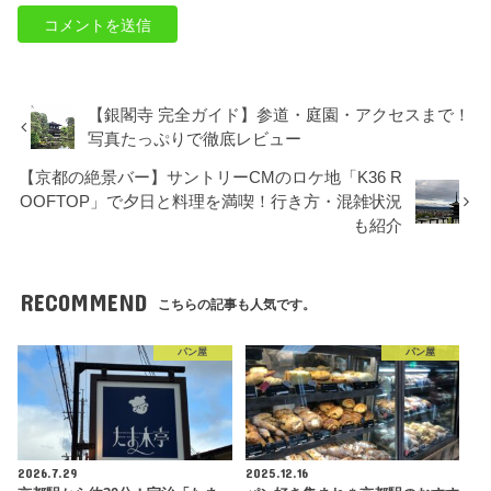
【銀閣寺 完全ガイド】参道・庭園・アクセスまで！
写真たっぷりで徹底レビュー
【京都の絶景バー】サントリーCMのロケ地「K36 R
OOFTOP」で夕日と料理を満喫！行き方・混雑状況
も紹介
RECOMMEND
こちらの記事も人気です。
パン屋
パン屋
2026.7.29
2025.12.16