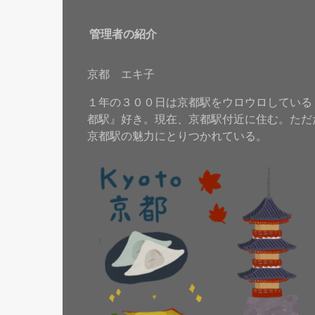
管理者の紹介
京都 エキ子
１年の３００日は京都駅をウロウロしている
都駅』好き。現在、京都駅付近に住む。ただ
京都駅の魅力にとりつかれている。