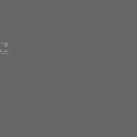
『京
ただ