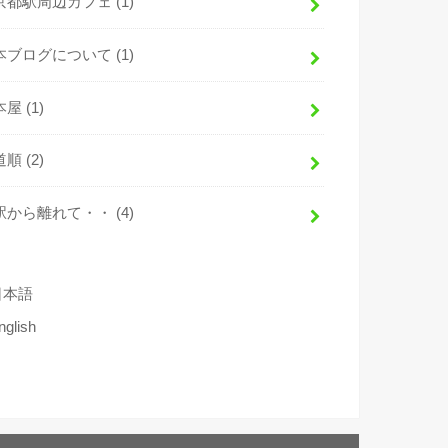
京都駅周辺カフェ
(1)
本ブログについて
(1)
本屋
(1)
道順
(2)
駅から離れて・・
(4)
日本語
nglish